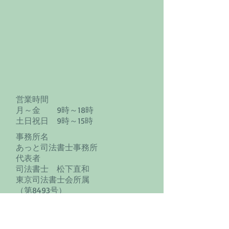
営業時間
月～金 9時～18時
土日祝日 9時～15時
​事務所名
あっと司法書士事務所
代表者
司法書士 松下直和
東京司法書士会所属
（第8493号）
簡裁訴訟代理等関係業務認定番号
（第1901039号）
公益社団法人成年後見センター